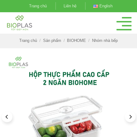
Bỏ
Trang chủ
Liên hệ
English
qua
nội
dung
Trang chủ
/
Sản phẩm
/
BIOHOME
/
Nhóm nhà bếp