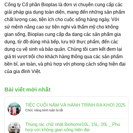
Công ty Cổ phần Bioplas là đơn vị chuyên cung cấp các
giải pháp gia dụng toàn diện, mang đến những sản phẩm
chất lượng cao, tiện ích cho cuộc sống hàng ngày. Với
sứ mệnh nâng cao sự tiện nghi và thẩm mỹ cho không
gian sống, Bioplas cung cấp đa dạng các sản phẩm gia
dụng, từ đồ dùng nhà bếp, lưu trữ thực phẩm, đến các
dụng cụ vệ sinh và bảo quản. Chúng tôi cam kết đem lại
giá trị vượt trội cho khách hàng thông qua các sản phẩm
bền bỉ, an toàn, và phù hợp với phong cách sống hiện đại
của gia đình Việt.
Bài viết mới nhất
TIỆC CUỐI NĂM VÀ HÀNH TRÌNH RA KHƠI 2025
ở
Chức năng bình luận bị tắt
TIỆC
CUỐI
Thùng rác chữ nhật Biohome10L, 15L, 20L _ Phù
NĂM
hợp với không gian sống hiện đại
VÀ