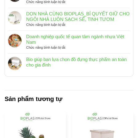
ở
Chức năng bình luận bị tắt
HÀNH
Thùng
TRÌNH
rác
RA
DỌN NHÀ CÙNG BIOPLAS_BÍ QUYẾT GIỮ CHO
chữ
KHƠI
NGÔI NHÀ LUÔN SẠCH SẼ, TINH TƯƠM
nhật
2025
ở
Chức năng bình luận bị tắt
Biohome10L,
DỌN
15L,
NHÀ
Doanh nghiệp quốc tế quan tâm ngành nhựa Việt
20L
CÙNG
Nam
_
BIOPLAS_BÍ
ở
Chức năng bình luận bị tắt
Phù
QUYẾT
Doanh
hợp
GIỮ
nghiệp
Bio giúp bạn lựa chọn đồ đựng thực phẩm an toàn
với
CHO
quốc
cho gia đình
không
NGÔI
tế
Không
gian
NHÀ
quan
có
sống
LUÔN
tâm
hiện
bình
SẠCH
ngành
đại
luận
SẼ,
nhựa
ở
TINH
Việt
Bio
Sản phẩm tương tự
TƯƠM
Nam
giúp
bạn
lựa
chọn
đồ
đựng
thực