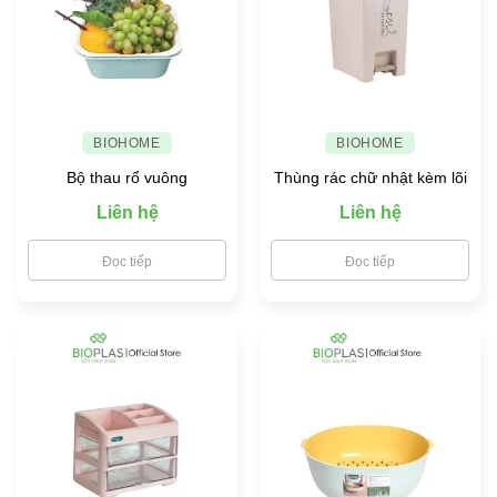
phẩm
an
toàn
cho
gia
đình
BIOHOME
BIOHOME
Bộ thau rổ vuông
Thùng rác chữ nhật kèm lõi
Liên hệ
Liên hệ
Đọc tiếp
Đọc tiếp