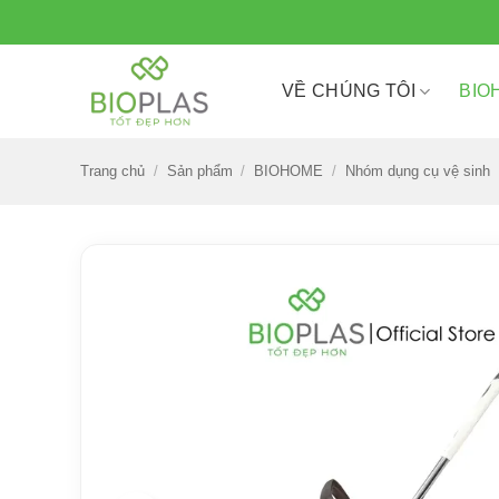
Bỏ
qua
nội
VỀ CHÚNG TÔI
BIO
dung
Trang chủ
/
Sản phẩm
/
BIOHOME
/
Nhóm dụng cụ vệ sinh