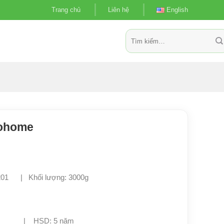
Trang chủ
Liên hệ
English
Tìm
kiếm:
iohome
ox 201 | Khối lượng: 3000g
 lửa | HSD: 5 năm