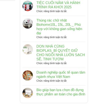
TIỆC CUỐI NĂM VÀ HÀNH
TRÌNH RA KHƠI 2025
ở
Chức năng bình luận bị tắt
TIỆC
CUỐI
Thùng rác chữ nhật
NĂM
Biohome10L, 15L, 20L _ Phù
VÀ
hợp với không gian sống hiện
HÀNH
đại
TRÌNH
ở
Chức năng bình luận bị tắt
RA
Thùng
KHƠI
rác
DỌN NHÀ CÙNG
2025
chữ
BIOPLAS_BÍ QUYẾT GIỮ
nhật
CHO NGÔI NHÀ LUÔN SẠCH
Biohome10L,
SẼ, TINH TƯƠM
15L,
ở
Chức năng bình luận bị tắt
20L
DỌN
_
NHÀ
Doanh nghiệp quốc tế quan tâm
Phù
CÙNG
ngành nhựa Việt Nam
hợp
BIOPLAS_BÍ
ở
Chức năng bình luận bị tắt
với
QUYẾT
Doanh
không
GIỮ
nghiệp
Bio giúp bạn lựa chọn đồ đựng
gian
CHO
quốc
sống
thực phẩm an toàn cho gia đình
NGÔI
tế
hiện
Không
NHÀ
quan
đại
có
LUÔN
tâm