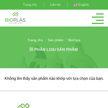
Bỏ
Trang chủ
Liên hệ
English
qua
nội
dung
Trang chủ
/
Sản phẩm
/
BioCare
PHÂN LOẠI SẢN PHẨM
Không tìm thấy sản phẩm nào khớp với lựa chọn của bạn.