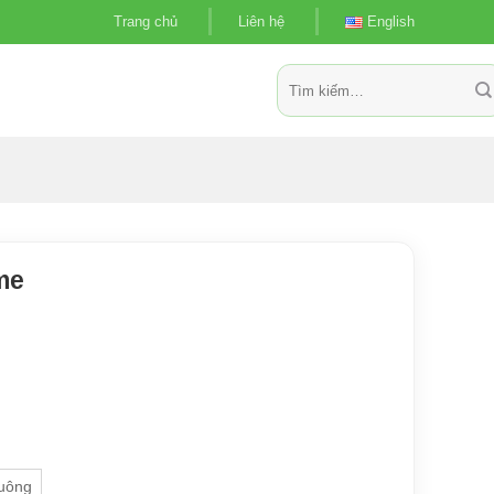
Trang chủ
Liên hệ
English
Tìm
kiếm:
me
uông