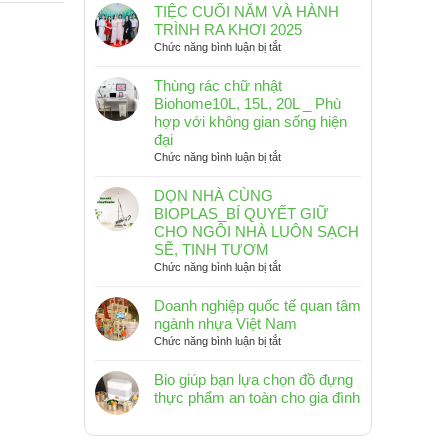
TIỆC CUỐI NĂM VÀ HÀNH
TRÌNH RA KHƠI 2025
ở
Chức năng bình luận bị tắt
TIỆC
CUỐI
Thùng rác chữ nhật
NĂM
Biohome10L, 15L, 20L _ Phù
VÀ
hợp với không gian sống hiện
HÀNH
đại
TRÌNH
ở
Chức năng bình luận bị tắt
RA
Thùng
KHƠI
rác
DỌN NHÀ CÙNG
2025
chữ
BIOPLAS_BÍ QUYẾT GIỮ
nhật
CHO NGÔI NHÀ LUÔN SẠCH
Biohome10L,
SẼ, TINH TƯƠM
15L,
ở
Chức năng bình luận bị tắt
20L
DỌN
_
NHÀ
Doanh nghiệp quốc tế quan tâm
Phù
CÙNG
ngành nhựa Việt Nam
hợp
BIOPLAS_BÍ
ở
Chức năng bình luận bị tắt
với
QUYẾT
Doanh
không
GIỮ
nghiệp
Bio giúp bạn lựa chọn đồ đựng
gian
CHO
quốc
sống
thực phẩm an toàn cho gia đình
NGÔI
tế
hiện
Không
NHÀ
quan
đại
có
LUÔN
tâm