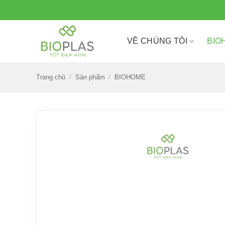
Bỏ
qua
nội
VỀ CHÚNG TÔI
BIO
dung
Trang chủ
/
Sản phẩm
/
BIOHOME