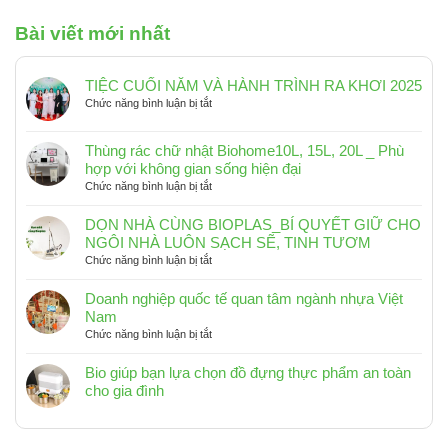
Bài viết mới nhất
TIỆC CUỐI NĂM VÀ HÀNH TRÌNH RA KHƠI 2025
ở
Chức năng bình luận bị tắt
TIỆC
CUỐI
Thùng rác chữ nhật Biohome10L, 15L, 20L _ Phù
NĂM
hợp với không gian sống hiện đại
VÀ
ở
Chức năng bình luận bị tắt
HÀNH
Thùng
TRÌNH
rác
RA
DỌN NHÀ CÙNG BIOPLAS_BÍ QUYẾT GIỮ CHO
chữ
KHƠI
NGÔI NHÀ LUÔN SẠCH SẼ, TINH TƯƠM
nhật
2025
ở
Chức năng bình luận bị tắt
Biohome10L,
DỌN
15L,
NHÀ
Doanh nghiệp quốc tế quan tâm ngành nhựa Việt
20L
CÙNG
Nam
_
BIOPLAS_BÍ
ở
Chức năng bình luận bị tắt
Phù
QUYẾT
Doanh
hợp
GIỮ
nghiệp
Bio giúp bạn lựa chọn đồ đựng thực phẩm an toàn
với
CHO
quốc
cho gia đình
không
NGÔI
tế
Không
gian
NHÀ
quan
có
sống
LUÔN
tâm
hiện
bình
SẠCH