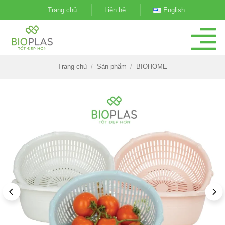
Bỏ
Trang chủ
Liên hệ
English
qua
nội
dung
Trang chủ
/
Sản phẩm
/
BIOHOME