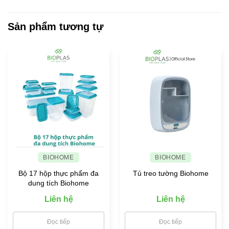
ngành
đại
luận
SẼ,
nhựa
ở
TINH
Việt
Bio
Sản phẩm tương tự
TƯƠM
Nam
giúp
bạn
lựa
chọn
đồ
đựng
thực
phẩm
an
toàn
cho
gia
đình
BIOHOME
BIOHOME
Bộ 17 hộp thực phẩm đa
Tủ treo tường Biohome
dung tích Biohome
Liên hệ
Liên hệ
Đọc tiếp
Đọc tiếp