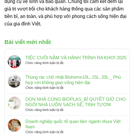
dụng cụ vệ sinh và bảo quản. Chúng tôi cam kết đem lại
giá trị vượt trội cho khách hàng thông qua các sản phẩm
bền bỉ, an toàn, và phù hợp với phong cách sống hiện đại
của gia đình Việt.
Bài viết mới nhất
TIỆC CUỐI NĂM VÀ HÀNH TRÌNH RA KHƠI 2025
ở
Chức năng bình luận bị tắt
TIỆC
CUỐI
Thùng rác chữ nhật Biohome10L, 15L, 20L _ Phù
NĂM
hợp với không gian sống hiện đại
VÀ
ở
Chức năng bình luận bị tắt
HÀNH
Thùng
TRÌNH
rác
RA
DỌN NHÀ CÙNG BIOPLAS_BÍ QUYẾT GIỮ CHO
chữ
KHƠI
NGÔI NHÀ LUÔN SẠCH SẼ, TINH TƯƠM
nhật
2025
ở
Chức năng bình luận bị tắt
Biohome10L,
DỌN
15L,
NHÀ
Doanh nghiệp quốc tế quan tâm ngành nhựa Việt
20L
CÙNG
Nam
_
BIOPLAS_BÍ
ở
Chức năng bình luận bị tắt
Phù