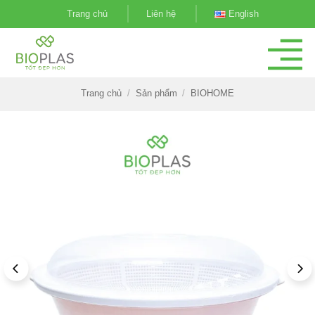
Bỏ
Trang chủ
Liên hệ
English
qua
nội
dung
Trang chủ
/
Sản phẩm
/
BIOHOME